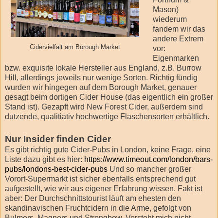
Mason)
wiederum
fandem wir das
andere Extrem
Cidervielfalt am Borough Market
vor:
Eigenmarken
bzw. exquisite lokale Hersteller aus England, z.B. Burrow
Hill, allerdings jeweils nur wenige Sorten. Richtig fündig
wurden wir hingegen auf dem Borough Market, genauer
gesagt beim dortigen Cider House (das eigentlich ein großer
Stand ist). Gezapft wird New Forest Cider, außerdem sind
dutzende, qualitiativ hochwertige Flaschensorten erhältlich.
Nur Insider finden Cider
Es gibt richtig gute Cider-Pubs in London, keine Frage, eine
Liste dazu gibt es hier:
https://www.timeout.com/london/bars-
pubs/londons-best-cider-pubs
Und so mancher großer
Vorort-Supermarkt ist sicher ebenfalls entsprechend gut
aufgestellt, wie wir aus eigener Erfahrung wissen. Fakt ist
aber: Der Durchschnittstourist läuft am ehesten den
skandinavischen Fruchtcidern in die Arme, gefolgt von
Bulmers, Magners und Strongbow. Versteht mich nicht