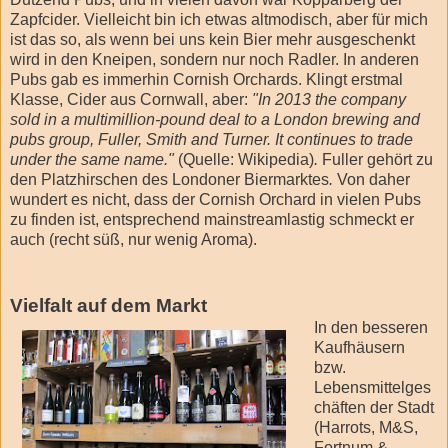
Zapfcider. Vielleicht bin ich etwas altmodisch, aber für mich
ist das so, als wenn bei uns kein Bier mehr ausgeschenkt
wird in den Kneipen, sondern nur noch Radler. In anderen
Pubs gab es immerhin Cornish Orchards. Klingt erstmal
Klasse, Cider aus Cornwall, aber:
"In 2013 the company
sold in a multimillion-pound deal to a London brewing and
pubs group, Fuller, Smith and Turner. It continues to trade
under the same name."
(Quelle: Wikipedia)
.
Fuller gehört zu
den Platzhirschen des Londoner Biermarktes
.
Von daher
wundert es nicht, dass der Cornish Orchard in vielen Pubs
zu finden ist, entsprechend mainstreamlastig schmeckt er
auch (recht süß, nur wenig Aroma).
Vielfalt auf dem Markt
In den besseren
Kaufhäusern
bzw.
Lebensmittelges
chäften der Stadt
(Harrots, M&S,
Fortnum &