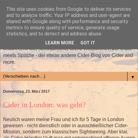
This site uses cookies from Google to deliver its services
and to analyze traffic. Your IP address and user-agent are
shared with Google along with performance and security
metrics to ensure quality of service, generate usage
statistics, and to detect and address abuse.
Sinnige und unsinnige Ergüsse rund um das flüssige Gold
LEARN MORE
GOT IT
Britanniens aus schwäbischer Sicht: Willkommen bei Cider
meets Spätzle - der etwas andere Cider-Blog von Cider and
more.
▼
Donnerstag, 23. März 2017
Cider in London: was geht?
Neulich waren meine Frau und ich für 5 Tage in London
gewesen - nicht dienstlich oder in ausschließlicher Cider-
Mission, sondern zum klassischen Sightseeing. Aber klar,
als Cider-Händler läuft man mit entsprechend offenen Augen