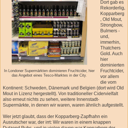
Dort gab es
Rekorderlig,
Kopparberg
, Old Mout,
Strongbow,
Bulmers -
und,
immerhin,
Thatchers
Gold. Auch
hier
dominierten
Fruchtcider,
In Londoner Supermärkten dominieren Fruchtcider, hier
das Angebot eines Tesco-Marktes in der City.
vor allem
die vom
Kontinent: Schweden, Dänemark und Belgien (dort wird Old
Mout in Lizenz hergestellt). Von traditioneller Cidervielfalt
also erneut nichts zu sehen, weitere Innenstadt-
Supermärkte, in denen wir waren, waren ähnlich aufgestellt.
Wer jetzt glaubt, dass der Kopparberg-Zapfhahn ein
Ausrutscher war, der irrt: Wir waren in einem knappen
Dutzend Pubs, und in vielen davon war Kopparberg der