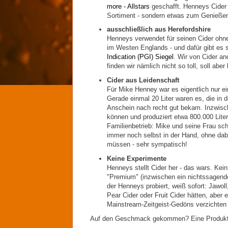
more - Allstars
geschafft. Henneys Cider 
Sortiment - sondern etwas zum Genieße
ausschließlich aus Herefordshire
Henneys verwendet für seinen Cider ohne
im Westen Englands - und dafür gibt es s
Indication (PGI) Siegel
. Wir von Cider an
finden wir nämlich nicht so toll, soll aber
Cider aus Leidenschaft
Für Mike Henney war es eigentlich nur ei
Gerade einmal 20 Liter waren es, die in 
Anschein nach recht gut bekam. Inzwisch
können und produziert etwa 800.000 Lite
Familienbetrieb: Mike und seine Frau sc
immer noch selbst in der Hand, ohne dab
müssen - sehr sympatisch!
Keine Experimente
Henneys stellt Cider her - das wars. Kein
"Premium" (inzwischen ein nichtssagende
der Henneys probiert, weiß sofort: Jawoll
Pear Cider oder Fruit Cider hätten, aber e
Mainstream-Zeitgeist-Gedöns verzichten 
Auf den Geschmack gekommen? Eine Produktü