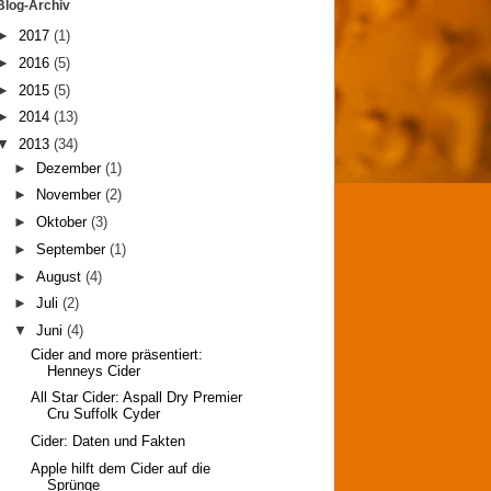
Blog-Archiv
►
2017
(1)
►
2016
(5)
►
2015
(5)
►
2014
(13)
▼
2013
(34)
►
Dezember
(1)
►
November
(2)
►
Oktober
(3)
►
September
(1)
►
August
(4)
►
Juli
(2)
▼
Juni
(4)
Cider and more präsentiert:
Henneys Cider
All Star Cider: Aspall Dry Premier
Cru Suffolk Cyder
Cider: Daten und Fakten
Apple hilft dem Cider auf die
Sprünge