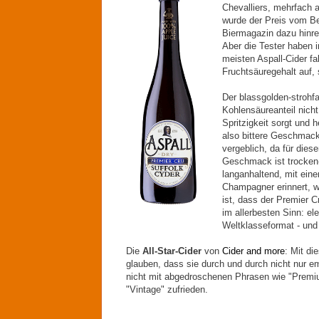
Chevalliers, mehrfach 
wurde der Preis vom Bee
Biermagazin dazu hinrei
Aber die Tester haben 
meisten Aspall-Cider fa
Fruchtsäuregehalt auf,
Der blassgolden-strohfa
Kohlensäureanteil nich
Spritzigkeit sorgt und
also bittere Geschmacks
vergeblich, da für dies
Geschmack ist trocken-
langanhaltend, mit ein
Champagner erinnert, w
ist, dass der Premier 
im allerbesten Sinn: ele
Weltklasseformat - und 
Die
All-Star-Cider
von
Cider and more
: Mit di
glauben, dass sie durch und durch nicht nur e
nicht mit abgedroschenen Phrasen wie "Premiu
"Vintage" zufrieden.