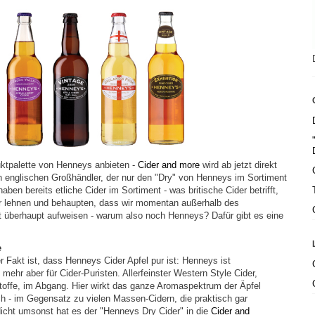
uktpalette von Henneys anbieten -
Cider and more
wird ab jetzt direkt
n englischen Großhändler, der nur den "Dry" von Henneys im Sortiment
haben bereits etliche Cider im Sortiment - was britische Cider betrifft,
er lehnen und behaupten, dass wir momentan außerhalb des
 überhaupt aufweisen - warum also noch Henneys? Dafür gibt es eine
e
Fakt ist, dass Henneys Cider Apfel pur ist: Henneys ist
 mehr aber für Cider-Puristen. Allerfeinster Western Style Cider,
rstoffe, im Abgang. Hier wirkt das ganze Aromaspektrum der Äpfel
h - im Gegensatz zu vielen Massen-Cidern, die praktisch gar
cht umsonst hat es der "Henneys Dry Cider" in die
Cider and