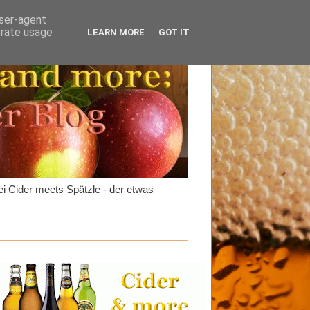
user-agent
erate usage
LEARN MORE
GOT IT
i Cider meets Spätzle - der etwas