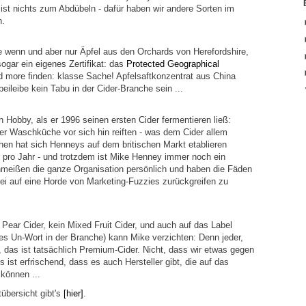
ist nichts zum Abdübeln - dafür haben wir andere Sorten im
n.
 wenn und aber nur Äpfel aus den Orchards von Herefordshire,
ogar ein eigenes Zertifikat: das
Protected Geographical
d more finden: klasse Sache! Apfelsaftkonzentrat aus China
 beileibe kein Tabu in der Cider-Branche sein ...
n Hobby, als er 1996 seinen ersten Cider fermentieren ließ:
der Waschküche vor sich hin reiften - was dem Cider allem
en hat sich Henneys auf dem britischen Markt etablieren
r pro Jahr - und trotzdem ist Mike Henney immer noch ein
hmeißen die ganze Organisation persönlich und haben die Fäden
ei auf eine Horde von Marketing-Fuzzies zurückgreifen zu
 Pear Cider, kein Mixed Fruit Cider, und auch auf das Label
s Un-Wort in der Branche) kann Mike verzichten: Denn jeder,
, das ist tatsächlich Premium-Cider. Nicht, dass wir etwas gegen
s ist erfrischend, dass es auch Hersteller gibt, die auf das
können ...
bersicht gibt's
[hier]
.