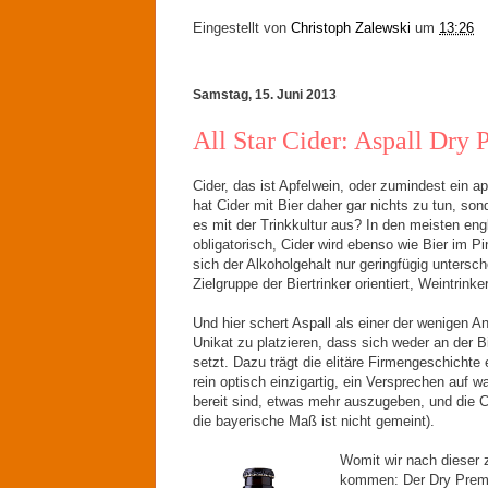
Eingestellt von
Christoph Zalewski
um
13:26
Samstag, 15. Juni 2013
All Star Cider: Aspall Dry
Cider, das ist Apfelwein, oder zumindest ein a
hat Cider mit Bier daher gar nichts zu tun, so
es mit der Trinkkultur aus? In den meisten en
obligatorisch, Cider wird ebenso wie Bier im Pi
sich der Alkoholgehalt nur geringfügig untersch
Zielgruppe der Biertrinker orientiert, Weintrinke
Und hier schert Aspall als einer der wenigen An
Unikat zu platzieren, dass sich weder an der 
setzt. Dazu trägt die elitäre Firmengeschichte
rein optisch einzigartig, ein Versprechen auf 
bereit sind, etwas mehr auszugeben, und die C
die bayerische Maß ist nicht gemeint).
Womit wir nach dieser 
kommen: Der Dry Premi