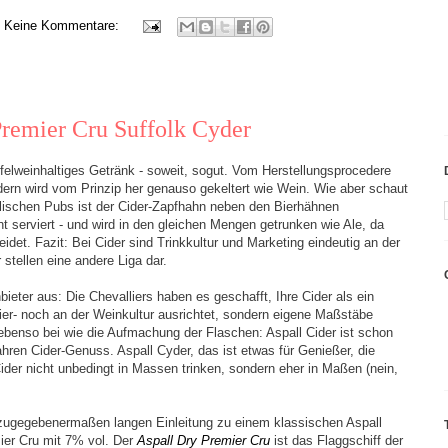
Keine Kommentare:
 Premier Cru Suffolk Cyder
pfelweinhaltiges Getränk - soweit, sogut. Vom Herstellungsprocedere
ndern wird vom Prinzip her genauso gekeltert wie Wein. Wie aber schaut
glischen Pubs ist der Cider-Zapfhahn neben den Bierhähnen
nt serviert - und wird in den gleichen Mengen getrunken wie Ale, da
eidet. Fazit: Bei Cider sind Trinkkultur und Marketing eindeutig an der
r stellen eine andere Liga dar.
bieter aus: Die Chevalliers haben es geschafft, Ihre Cider als ein
Bier- noch an der Weinkultur ausrichtet, sondern eigene Maßstäbe
 ebenso bei wie die Aufmachung der Flaschen: Aspall Cider ist schon
wahren Cider-Genuss. Aspall Cyder, das ist etwas für Genießer, die
ider nicht unbedingt in Massen trinken, sondern eher in Maßen (nein,
zugegebenermaßen langen Einleitung zu einem klassischen Aspall
er Cru mit 7% vol. Der
Aspall Dry Premier Cru
ist das Flaggschiff der