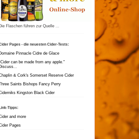
Die Flaschen führen zur Quelle ...
Cider Pages - die neuesten Cider-Tests:
Domaine Pinnacle Cidre de Glace
"Cider can be made from any apple."
Discuss...
Chaplin & Cork's Somerset Reserve Cider
Three Saints Bishops Fancy Perry
Ciderniks Kingston Black Cider
Link-Tipps:
Cider and more
Cider Pages