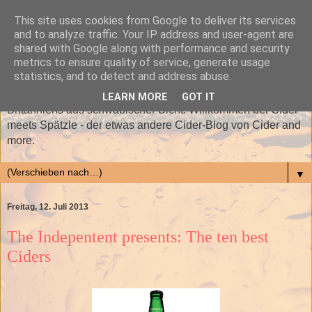
This site uses cookies from Google to deliver its services
and to analyze traffic. Your IP address and user-agent are
shared with Google along with performance and security
metrics to ensure quality of service, generate usage
statistics, and to detect and address abuse.
Sinnige und unsinnige Ergüsse rund um das flüssige Gold
LEARN MORE
GOT IT
Britanniens aus schwäbischer Sicht: Willkommen bei Cider
meets Spätzle - der etwas andere Cider-Blog von Cider and
more.
▼
Freitag, 12. Juli 2013
The Indepentent presents: The ten best
Ciders