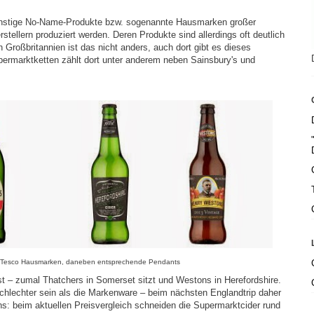
ünstige No-Name-Produkte bzw. sogenannte Hausmarken großer
ellern produziert werden. Deren Produkte sind allerdings oft deutlich
In Großbritannien ist das nicht anders, auch dort gibt es dieses
ermarktketten zählt dort unter anderem neben Sainsbury's und
ks: Tesco Hausmarken, daneben entsprechende Pendants
st – zumal Thatchers in Somerset sitzt und Westons in Herefordshire.
chlechter sein als die Markenware – beim nächsten Englandtrip daher
s: beim aktuellen Preisvergleich schneiden die Supermarktcider rund