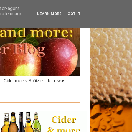
user-agent
erate usage
LEARN MORE
GOT IT
i Cider meets Spätzle - der etwas