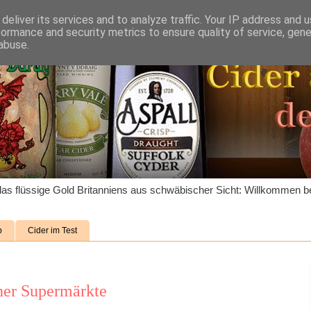
deliver its services and to analyze traffic. Your IP address and 
formance and security metrics to ensure quality of service, gen
abuse.
as flüssige Gold Britanniens aus schwäbischer Sicht: Willkommen be
p
Cider im Test
her Supermärkte