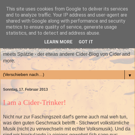
This site uses cookies from Google to deliver its services
and to analyze traffic. Your IP address and user-agent are
shared with Google along with performance and security
metrics to ensure quality of service, generate usage
statistics, and to detect and address abuse.
Sinnige und unsinnige Ergüsse rund um das flüssige Gold
LEARN MORE
GOT IT
Britanniens aus schwäbischer Sicht: Willkommen bei Cider
meets Spätzle - der etwas andere Cider-Blog von Cider and
more.
▼
Sonntag, 17. Februar 2013
I am a Cider-Trinker!
Nicht nur zur Faschingszeit darf's gerne auch mal weh tun,
was den guten Geschmack betrifft - Stichwort volkstümliche
Musik (nicht zu verwechseln mit echter Volksmusik). Und da
sind wir hierzulande ja einiges gewohnt (ich sage nur: